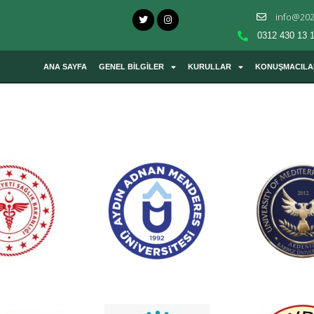
info@202
0312 430 13 
ANA SAYFA
GENEL BİLGİLER
KURULLAR
KONUŞMACILA