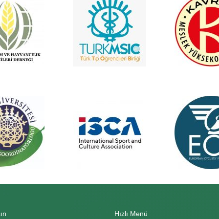
ın
Hızlı Menü