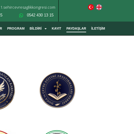
1.sehircevresaglikkongresi.com
15
0542 430 13 15
R
PROGRAM
BİLDİRİ
KAYIT
PAYDAŞLAR
İLETİŞİM