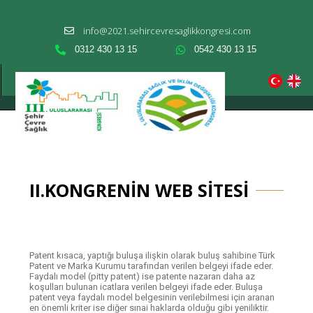
info@2021.sehircevresaglikkongresi.com
0312 430 13 15
0542 430 13 15
II.KONGRENİN WEB SİTESİ
Patent kısaca, yaptığı buluşa ilişkin olarak buluş sahibine Türk
Patent ve Marka Kurumu tarafından verilen belgeyi ifade eder.
Faydalı model (pitty patent) ise patente nazaran daha az
koşulları bulunan icatlara verilen belgeyi ifade eder. Buluşa
patent veya faydalı model belgesinin verilebilmesi için aranan
en önemli kriter ise diğer sınai haklarda olduğu gibi yeniliktir.