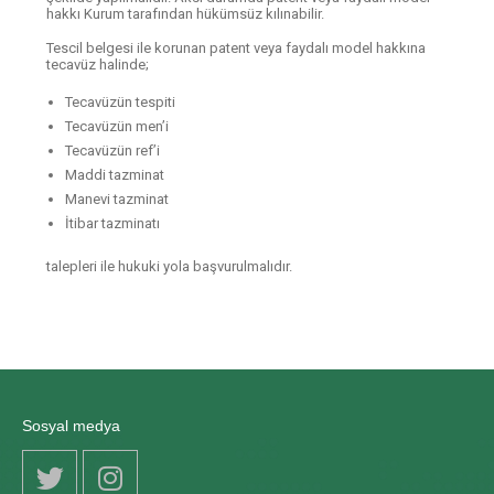
hakkı Kurum tarafından hükümsüz kılınabilir.
Tescil belgesi ile korunan patent veya faydalı model hakkına
tecavüz halinde;
Tecavüzün tespiti
Tecavüzün men’i
Tecavüzün ref’i
Maddi tazminat
Manevi tazminat
İtibar tazminatı
talepleri ile hukuki yola başvurulmalıdır.
Sosyal medya