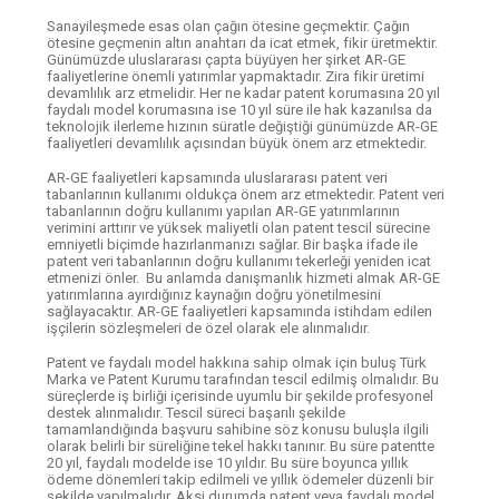
Sanayileşmede esas olan çağın ötesine geçmektir. Çağın
ötesine geçmenin altın anahtarı da icat etmek, fikir üretmektir.
Günümüzde uluslararası çapta büyüyen her şirket AR-GE
faaliyetlerine önemli yatırımlar yapmaktadır. Zira fikir üretimi
devamlılık arz etmelidir. Her ne kadar patent korumasına 20 yıl
faydalı model korumasına ise 10 yıl süre ile hak kazanılsa da
teknolojik ilerleme hızının süratle değiştiği günümüzde AR-GE
faaliyetleri devamlılık açısından büyük önem arz etmektedir.
AR-GE faaliyetleri kapsamında uluslararası patent veri
tabanlarının kullanımı oldukça önem arz etmektedir. Patent veri
tabanlarının doğru kullanımı yapılan AR-GE yatırımlarının
verimini arttırır ve yüksek maliyetli olan patent tescil sürecine
emniyetli biçimde hazırlanmanızı sağlar. Bir başka ifade ile
patent veri tabanlarının doğru kullanımı tekerleği yeniden icat
etmenizi önler. Bu anlamda danışmanlık hizmeti almak AR-GE
yatırımlarına ayırdığınız kaynağın doğru yönetilmesini
sağlayacaktır. AR-GE faaliyetleri kapsamında istihdam edilen
işçilerin sözleşmeleri de özel olarak ele alınmalıdır.
Patent ve faydalı model hakkına sahip olmak için buluş Türk
Marka ve Patent Kurumu tarafından tescil edilmiş olmalıdır. Bu
süreçlerde iş birliği içerisinde uyumlu bir şekilde profesyonel
destek alınmalıdır. Tescil süreci başarılı şekilde
tamamlandığında başvuru sahibine söz konusu buluşla ilgili
olarak belirli bir süreliğine tekel hakkı tanınır. Bu süre patentte
20 yıl, faydalı modelde ise 10 yıldır. Bu süre boyunca yıllık
ödeme dönemleri takip edilmeli ve yıllık ödemeler düzenli bir
şekilde yapılmalıdır. Aksi durumda patent veya faydalı model